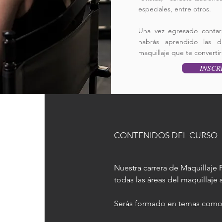
especiales, entre otros.
Una vez egresado contara
habrás aprendido las di
maquillaje que te convertir
INSCR
CONTENIDOS DEL CURSO
Nuestra carrera de Maquillaje P
todas las áreas del maquillaje s
Serás formado en temas como