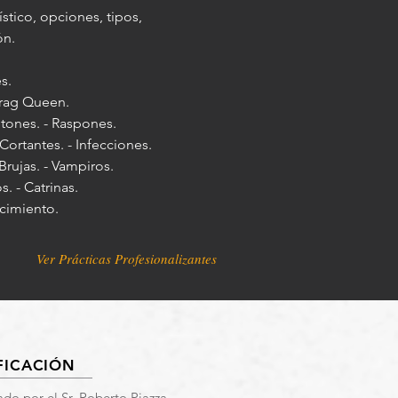
ístico, opciones, tipos,
ón.
s.
Drag Queen.
etones. - Raspones.
Cortantes. - Infecciones.
Brujas. - Vampiros.
. - Catrinas.
ecimiento.
Ver Prácticas Profesionalizantes
FICACIÓN
ado por el Sr. Roberto Piazza.