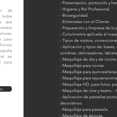
​- Presentación, protocolo y he
- Higiene y Rol Profesional.
ior de
- Bioseguridad.
n todos
- Entrevistas con el Cliente.
es que
mientos
- Preparación y limpieza de la p
riores.
- Colorimetría aplicada al maqu
to para
- Tipos de rostros, correccion
inición
- Aplicación y tipos de: bases,
ografía
sombras, delineadores, labiales
ial así
- Maquillaje de día y de noche
l para
- Maquillaje para novias.
- Maquillaje para quinceañeras
- Maquillaje para rejuvenecimi
- Maquillaje HD, para fotos, pa
ar
- Maquillaje de cine y teatro. -
- Aplicación de pestañas posti
decorativos.
- Maquillaje para pasarela.
- Maquillaje de épocas.