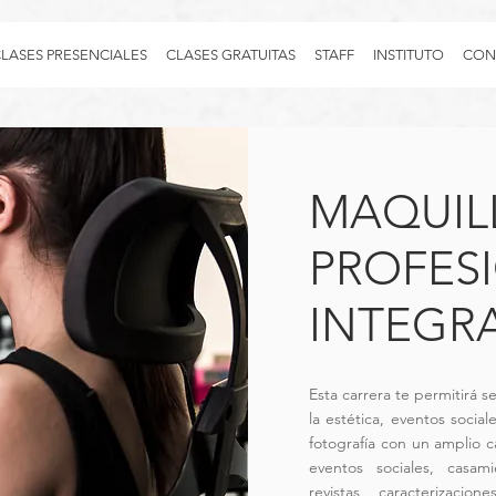
LASES PRESENCIALES
CLASES GRATUITAS
STAFF
INSTITUTO
CON
MAQUIL
PROFES
INTEGR
Esta carrera te permitirá s
la estética, eventos sociale
fotografía con un amplio c
eventos sociales, casami
revistas, caracterizacio