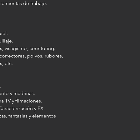
rramientas de trabajo.
iel.
illaje.
es, visagismo, countoring.
 correctores, polvos, rubores,
, etc.
.
.
ento y madrinas.
ra TV y filmaciones.
 Caracterización y FX.
zas, fantasías y elementos