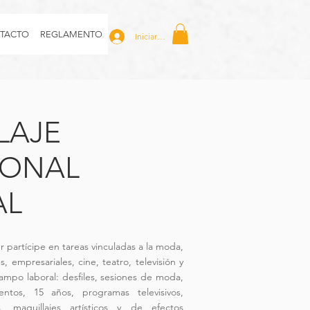
TACTO
REGLAMENTO
Iniciar sesión
LAJE
IONAL
AL
er partícipe en tareas vinculadas a la moda,
s, empresariales, cine, teatro, televisión y
ampo laboral: desfiles, sesiones de moda,
entos, 15 años, programas televisivos,
nes, maquillajes artísticos y de efectos