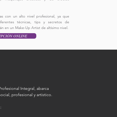
s con un alto nivel profesional, ya que
ferentes técnicas, tips y secretos de
án en un Make-Up Artist de altísimo nivel.
IPCIÓN ONLINE
rofesional Integral, abarca
ocial, profesional y artístico.
: