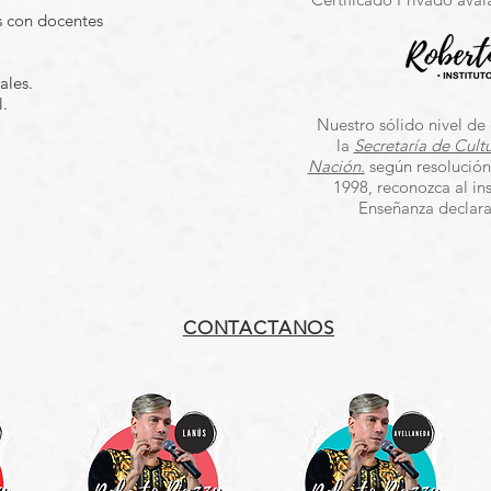
s con docentes
ales.
l.
Nuestro sólido nivel de
la
Secretaría de Cultu
Nación.
según resolución
1998, reconozca al in
Enseñanza declarad
CONTACTANOS