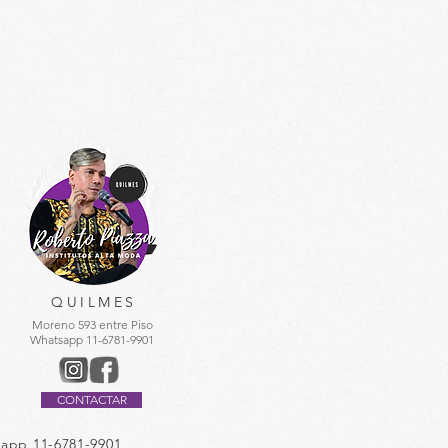
QUILMES
Moreno 593 entre Piso
Whatsapp 11-6781-9901
CONTACTAR
sapp 11-6781-9901