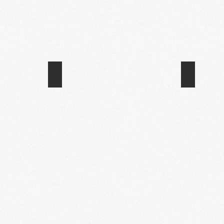
AREA DISEÑO
PERFECC