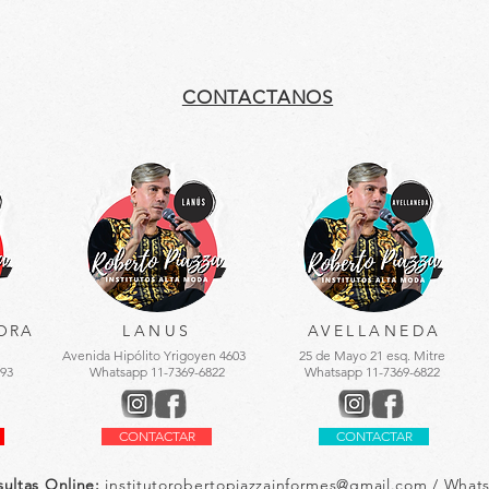
CONTACTANOS
ORA
LANUS
AVELLANEDA
Avenida Hipólito Yrigoyen 4603
25 de Mayo 21 esq. Mitre
93
Whatsapp 11-7369-6822
Whatsapp 11-7369-6822
CONTACTAR
CONTACTAR
sultas Online
:
institutorobertopiazzainformes@gmail.com / What